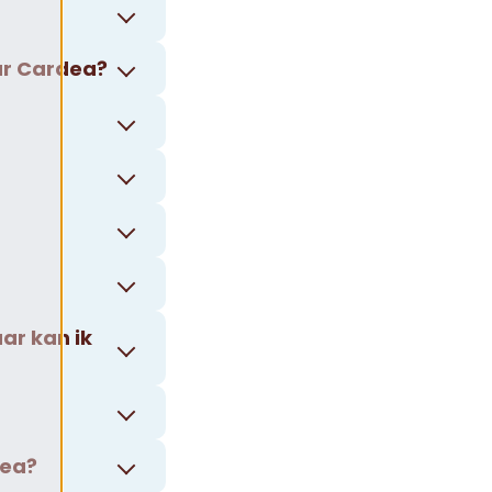
ar Cardea?
aar kan ik
dea?