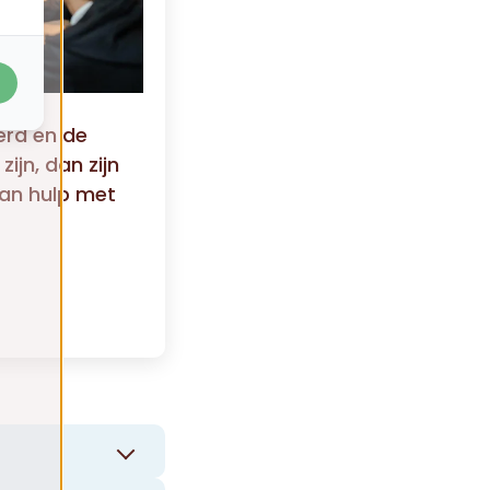
erd en de
ijn, dan zijn
van hulp met