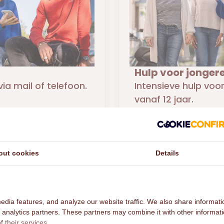
Hulp voor jonger
via mail of telefoon.
Intensieve hulp voo
vanaf 12 jaar.
tie
Meer informatie
out cookies
Details
edia features, and analyze our website traffic. We also share informati
d analytics partners. These partners may combine it with other informat
 their services.