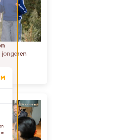
en
r jongeren
on
ion