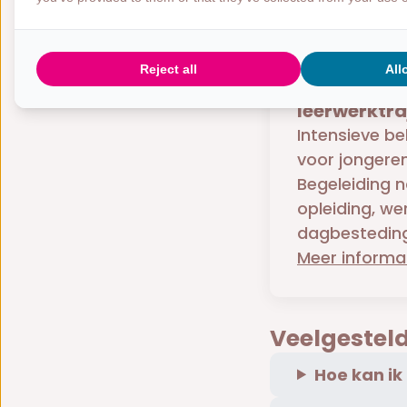
Reject all
All
Dagbehande
leerwerktra
Intensieve b
voor jongeren
Begeleiding 
opleiding, we
dagbesteding
Meer informa
Veelgestel
Hoe kan ik