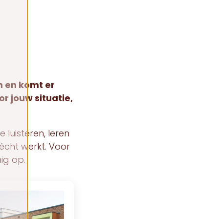
en en komt er
or jouw situatie,
 luisteren, leren
cht werkt. Voor
nig op.