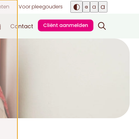
a
a
nten
Voor pleegouders
a
Cliënt aanmelden
j
Contact