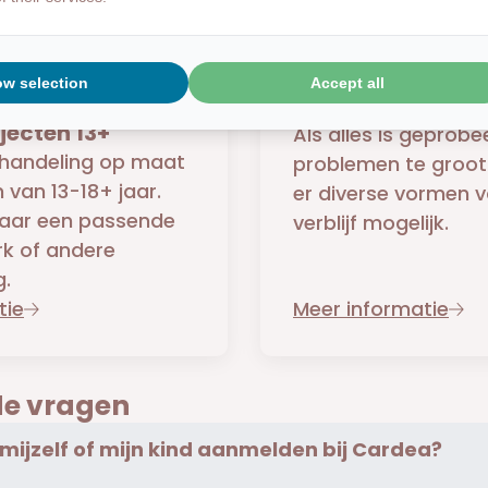
ow selection
Accept all
ling &
Hulp met verblijf
jecten 13+
Als alles is geprobe
ehandeling op maat
problemen te groot z
 van 13-18+ jaar.
er diverse vormen 
naar een passende
verblijf mogelijk.
rk of andere
.
tie
Meer informatie
de vragen
 mijzelf of mijn kind aanmelden bij Cardea?