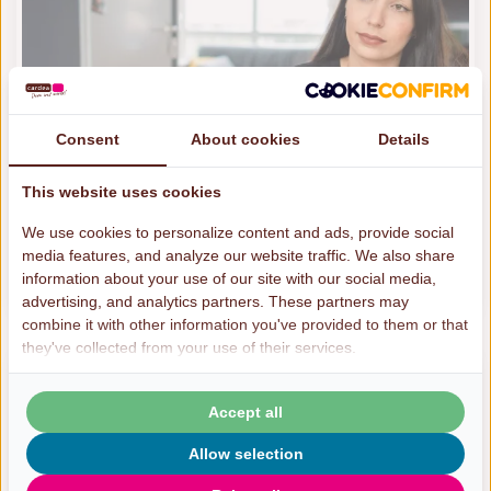
Consent
About cookies
Details
This website uses cookies
We use cookies to personalize content and ads, provide social
Niet tevreden
media features, and analyze our website traffic. We also share
Meer informatie
information about your use of our site with our social media,
advertising, and analytics partners. These partners may
combine it with other information you've provided to them or that
they've collected from your use of their services.
Over ons
Accept all
Doneer aan Cardea
Allow selection
Nieuws en verhalen