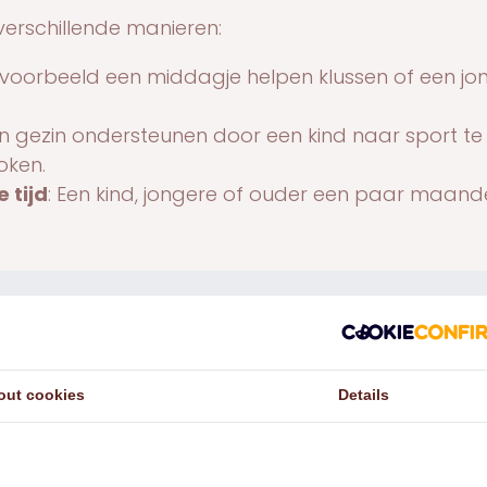
erschillende manieren:
Bijvoorbeeld een middagje helpen klussen of een j
en gezin ondersteunen door een kind naar sport t
oken.
 tijd
: Een kind, jongere of ouder een paar maand
voor onze Supporters
 van het
Oranje Fonds
en
Fonds 1818
kunnen we d
l meer kinderen, jongeren en gezinnen helpen en 
out cookies
Details
lligersnetwerk. Daar zijn we ontzettend blij mee!