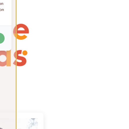
on
ion