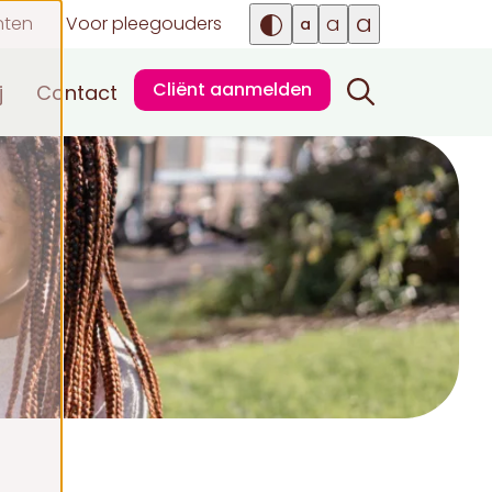
a
a
nten
Voor pleegouders
a
Cliënt aanmelden
j
Contact