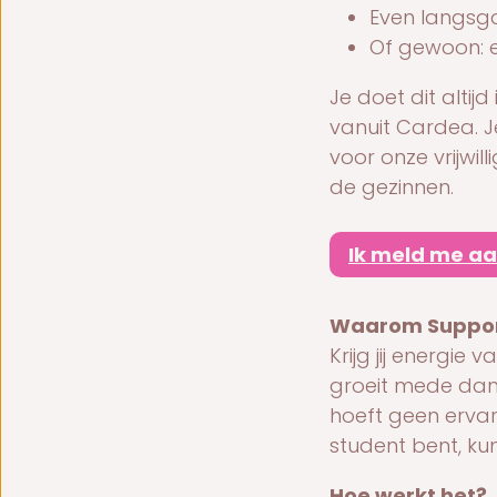
Even langsg
Of gewoon: e
Je doet dit alti
vanuit Cardea. J
voor onze vrijwil
de gezinnen.
Ik meld me aa
Waarom Suppor
Krijg jij energi
groeit mede dank
hoeft geen ervari
student bent, kun
Hoe werkt het?