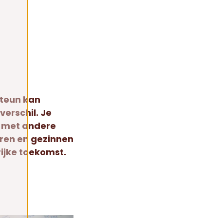
 steun kan
verschil. Je
n met andere
eren en gezinnen
rijke toekomst.