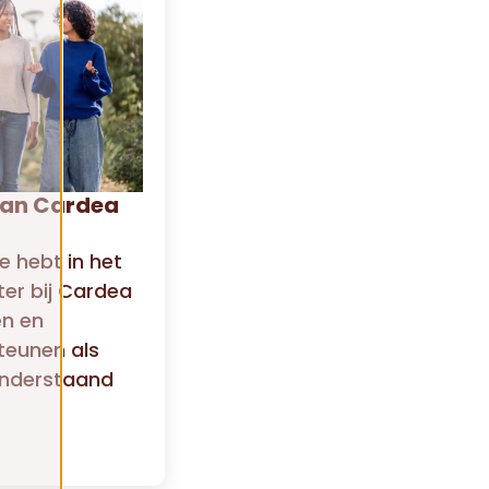
 van Cardea
e hebt in het
er bij Cardea
en en
teunen als
n onderstaand