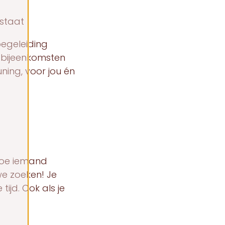
 staat
begeleiding
mabijeenkomsten
ning, voor jou én
 hoe iemand
we zoeken! Je
ijd. Ook als je