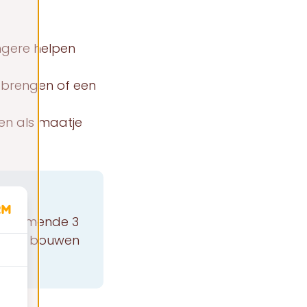
ongere helpen
e brengen of een
en als maatje
e komende 3
verder bouwen