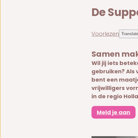
De Supp
Voorlezen
Translat
Samen make
Wil jij iets bet
gebruiken? Als v
bent een maatj
vrijwilligers v
in de regio Holl
Meld je aan