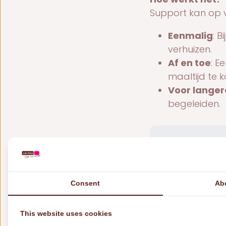
Support kan op v
Eenmalig
: 
verhuizen.
Af en toe
: E
maaltijd te k
Voor langere
begeleiden.
Support 
Dankzij steun
jaar nog vee
Consent
Ab
aan ons vrijwi
This website uses cookies