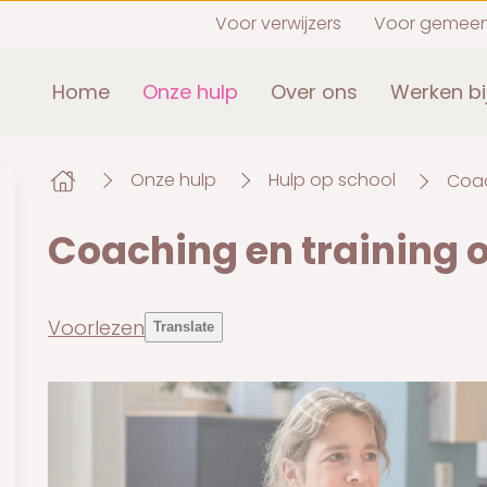
Voor verwijzers
Voor gemee
Home
Onze hulp
Over ons
Werken bi
Onze hulp
Hulp op school
Coac
Coaching en training o
Voorlezen
Translate