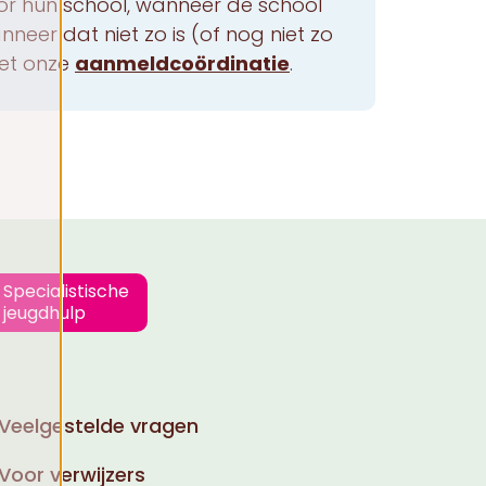
 hun school, wanneer de school
er dat niet zo is (of nog niet zo
et onze
aanmeldcoördinatie
.
Specialistische
jeugdhulp
Veelgestelde vragen
Voor verwijzers