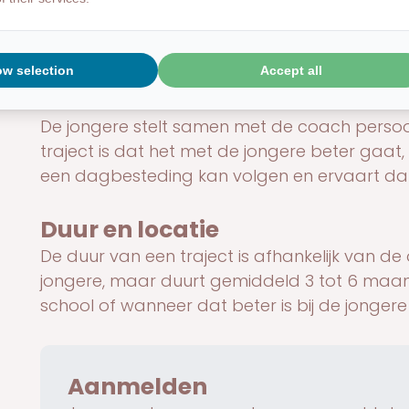
betrokken wordt bij het traject. Cardea 
binnen de regio.
ow selection
Accept all
Wat is het doel
De jongere stelt samen met de coach persoon
traject is dat het met de jongere beter gaat, h
een dagbesteding kan volgen en ervaart dat h
Duur en locatie
De duur van een traject is afhankelijk van de
jongere, maar duurt gemiddeld 3 tot 6 maan
school of wanneer dat beter is bij de jongere 
Aanmelden