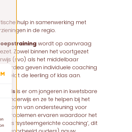
stische hulp in samenwerking met
zieningen in de regio.
roepstraining
wordt op aanvraag
ezet. Zowel binnen het voortgezet
rwijs (svo) als het middelbaar
t Cardea geven individuele coaching
 meldt de leerling of klas aan.
ionals
is er om jongeren in kwetsbare
t onderwijs en ze te helpen bij het
s een vorm van ondersteuning voor
eden problemen ervaren waardoor het
on
ing is ‘systeemgerichte coaching’, dit
ion
e (bijvoorbeeld ouders) nauw