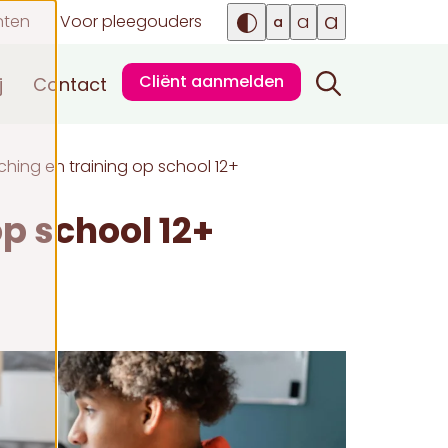
a
a
nten
Voor pleegouders
a
Cliënt aanmelden
j
Contact
hing en training op school 12+
p school 12+