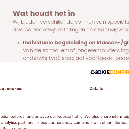
Wat houdt het in
Wij bieden verschillende vormen van speciali
diverse onderwijsinstellingen en onderwijsvoor
Individuele begeleiding en klassen-/g
van de school en/of jongeren/ouders ing
onderwijs (vo), speciaal voortgezet onde
beroepsonderwijs (mbo). Coaches vanui
of trainingen in groepsverband. De school
Coaching op school door onze profess
out cookies
Details
posities actief deel te laten nemen aan he
behalen van hun startkwalificatie. Het i
jongeren die op verschillende leefgebi
edia features, and analyze our website traffic. We also share informati
ook op school niet lekker gaat. Pluscoach
d analytics partners. These partners may combine it with other informat
betekent dat het netwerk van de jonger
 their services.