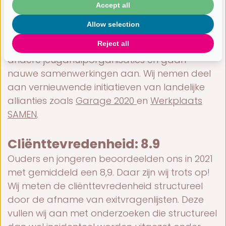
gemeentelijke voorzieningen, (huis-)artsen,
Accept all
GGZ, crisisopvang, verslavingszorg en
Allow selection
woningbouwcorporaties. We zetten onze
Reject all
jarenlange expertise ook in bij wijkteams en
andere jeugdhulporganisaties en gaan
nauwe samenwerkingen aan. Wij nemen deel
aan vernieuwende initiatieven van landelijke
allianties zoals
Garage 2020
en
Werkplaats
SAMEN
.
Cliënttevredenheid: 8.9
Ouders en jongeren beoordeelden ons in 2021
met gemiddeld een 8,9. Daar zijn wij trots op!
Wij meten de cliënttevredenheid structureel
door de afname van exitvragenlijsten. Deze
vullen wij aan met onderzoeken die structureel