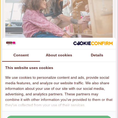
Onze werkwijze
Consent
About cookies
Details
Wat kan je van Cardea verwachten?
Meer informatie
This website uses cookies
We use cookies to personalize content and ads, provide social
Samenwerking en partners
media features, and analyze our website traffic. We also share
information about your use of our site with our social media,
Onze hulp is integraal, wij zoeken actief de
advertising, and analytics partners. These partners may
samenwerking om te doen wat werkt. Als dat
combine it with other information you've provided to them or that
they've collected from your use of their services.
nodig is samen met onderwijs,
jeugdgezondheidszorg, kinderopvang,