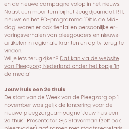
en de nieu­we cam­pag­ne vol­op in het nieuws.
Naast een mooi item bij het Jeugd­jour­naal, RTL
nieuws en het EO-pro­gram­ma 'Dit is de Mid­
dag' wa­ren er ook tien­tal­len per­soon­lij­ke er­
va­rings­ver­ha­len van pleeg­ou­ders en nieuws­
ar­ti­ke­len in re­gi­o­na­le kran­ten en op tv te­rug te
vin­den.
Wil je iets te­rug­kij­ken?
Dat kan via de web­si­te
van Pleeg­zorg Ne­der­land on­der het kop­je 'In
de me­dia'
Jouw huis een 2e thuis
De start van de Week van de Pleeg­zorg op 1
no­vem­ber was ge­lijk de lan­ce­ring voor de
nieu­we pleeg­zorg­cam­pag­ne 'Jouw huis een
2e thuis'. Pre­sen­ta­tor Gijs Sta­ver­man (zelf ook
pleeg­va­der) gaf sa­men met staats­se­cre­ta­ris