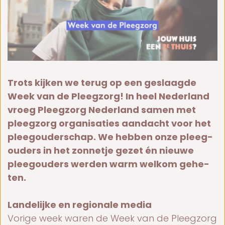
Trots kij­ken we te­rug op een ge­slaag­de
Week van de Pleeg­zorg! In heel Ne­der­land
vroe­g Pleeg­zorg Ne­der­land samen met
pleegzorg organisaties aan­dacht voor het
pleeg­ou­der­schap. We heb­ben on­ze pleeg­
ou­ders in het zon­ne­tje ge­zet én nieu­we
pleeg­ou­ders wer­den warm wel­kom ge­he­
ten.
Lan­de­lij­ke en re­gi­o­na­le me­dia
Vo­ri­ge week wa­ren de Week van de Pleeg­zorg