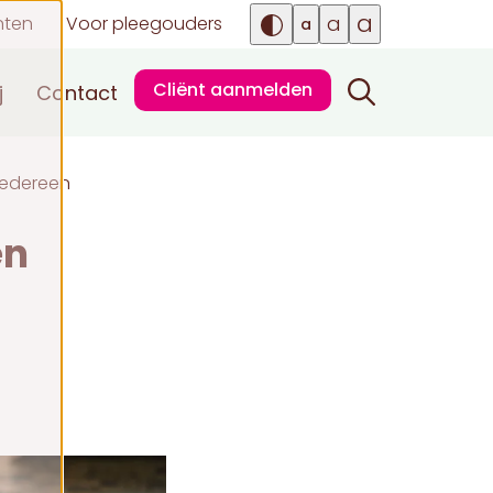
a
a
nten
Voor pleegouders
a
Cliënt aanmelden
j
Contact
iedereen
en