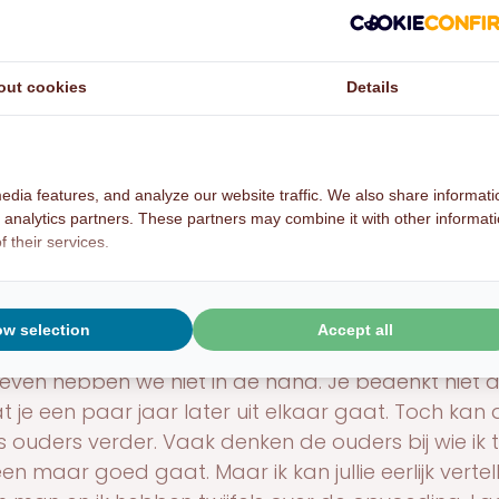
ten. Vader vindt het fijn met mij als KEI-medewerke
t naar zijn verhaal en hij weer iets kan met wat hij 
ekken.
out cookies
Details
or iedereen soms een struggle
lijks bij gezinnen waarbij ouders mij vertellen hoe 
edia features, and analyze our website traffic. We also share informati
oeden. Dat ze met hun handen in het haar zitten 
d analytics partners. These partners may combine it with other informat
n vragen. Ze willen rust in hun gezin en weer ku
 their services.
ak vertel ik aan ouders dat opvoeden een hele “str
worden uit liefde geboren en ik denk dat bijna ni
tie zo moeilijk wordt dat er hulp bij nodig is. Het is
ow selection
Accept all
heid en je maakt van alles mee met je kinderen. Ve
leven hebben we niet in de hand. Je bedenkt niet al
t je een paar jaar later uit elkaar gaat. Toch kan
 ouders verder. Vaak denken de ouders bij wie ik t
leen maar goed gaat. Maar ik kan jullie eerlijk vertel