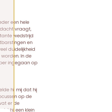
eder een hele
ndacht vraagt,
tante wedstrijd
itbarstingen en
veel duidelijkheid
 worden. In de
eper ingegaan op
de hij mij dat hij
focussen op de
wat er de
j hij een klein