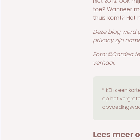
niet zo is. Ook m
toe? Wanneer moe
thuis komt? Het h
Deze blog werd 
privacy zijn nam
Foto: ©Cardea ter 
verhaal.
* KEI is een ko
op het vergrot
opvoedingsvaar
Lees meer 