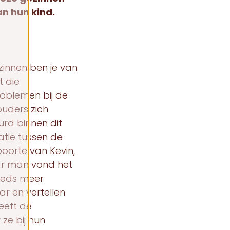
an hun kind.
innen ben je van
t die
roblemen bij de
ouders zich
urd binnen dit
atie tussen de
oorte van Kevin,
aar man vond het
teeds meer
ar en vertellen
eeft de
ze bij hun