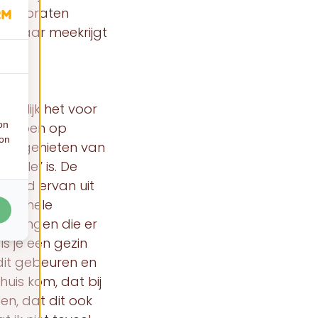
r te praten
van haar meekrijgt
moeilijk het voor
on
en hopen op
ion
nnen genieten van
uggle” is. De
emand ervan uit
 een hele
el dingen die er
s je een gezin
 dit gebeuren en
huis kom, dat bij
len, dat dit ook