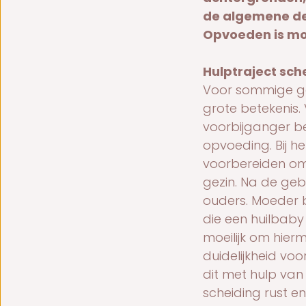
de algemene del
Opvoeden is moe
Hulptraject sch
Voor sommige ge
grote betekenis. 
voorbijganger be
opvoeding. Bij he
voorbereiden om 
gezin. Na de gebo
ouders. Moeder b
die een huilbaby
moeilijk om hier
duidelijkheid voo
dit met hulp van
scheiding rust e