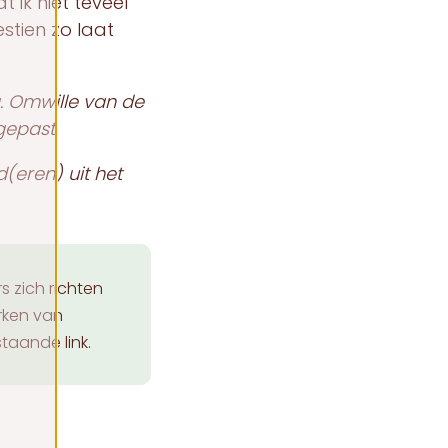
 ik niet teveel
stien zo laat
. Omwille van de
gepast.
d(eren) uit het
s zich richten
rken van
taande link.