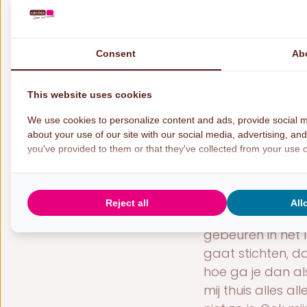
beetje kan genie
omdat zij luister
tijdens de gespr
Consent
Ab
Opvoeden is vo
This website uses cookies
En zo kom ik dage
We use cookies to personalize content and ads, provide social m
ze is om op te v
about your use of our site with our social media, advertising, an
antwoorden op hu
you've provided to them or that they've collected from your use of
hun kinderen. Va
meeste kinderen 
gaat dat de situa
Reject all
All
verantwoordelijk
gebeuren in het 
gaat stichten, da
hoe ga je dan als
mij thuis alles al