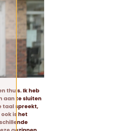
n thuis. Ik heb
m aan te sluiten
e taal spreekt,
 ook is het
rschillende
deze gezinnen