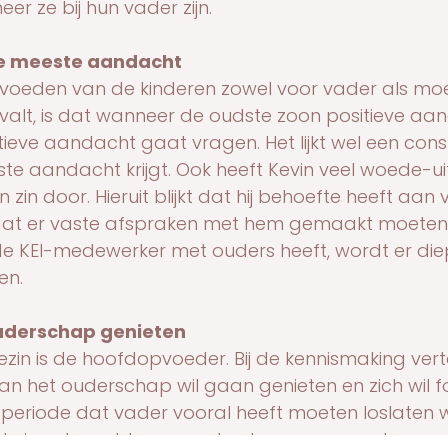
r ze bij hun vader zijn.
e meeste aandacht
opvoeden van de kinderen zowel voor vader als mo
valt, is dat wanneer de oudste zoon positieve aa
ieve aandacht gaat vragen. Het lijkt wel een cons
te aandacht krijgt. Ook heeft Kevin veel woede-u
n zin door. Hieruit blijkt dat hij behoefte heeft aan 
 dat er vaste afspraken met hem gemaakt moeten
de KEI-medewerker met ouders heeft, wordt er di
en.
uderschap genieten
ezin is de hoofdopvoeder. Bij de kennismaking vertel
n het ouderschap wil gaan genieten en zich wil 
 periode dat vader vooral heeft moeten loslaten 
e is gebeurd, komen er heel soms momenten waarbi