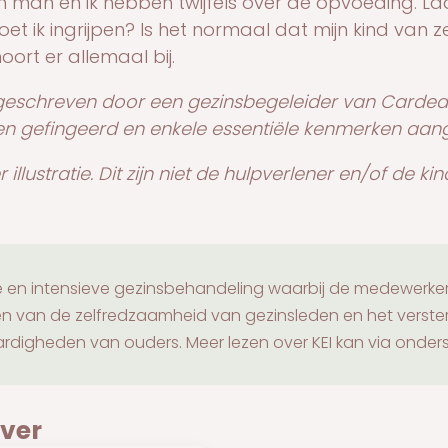
ijn man en ik hebben twijfels over de opvoeding. Laat
t ik ingrijpen? Is het normaal dat mijn kind van ze
oort er allemaal bij.
geschreven door een gezinsbegeleider van Cardea
en gefingeerd en enkele essentiële kenmerken aan
illustratie. Dit zijn niet de hulpverlener en/of de kin
rte en intensieve gezinsbehandeling waarbij de medewerker
en van de zelfredzaamheid van gezinsleden en het verste
digheden van ouders. Meer lezen over KEI kan via onders
over