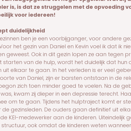
er is, is dat ze struggelen met de opvoeding v
ilijk voor iedereen!
ept duidelijkheid
zinnen ben je een voorbijganger, voor andere gez
Voor het gezin van Daniel en Kevin voel ik dat ik nie
n geweest. Ook in dit gezin lopen ze aan tegen p
t starten van de hulp, wordt het duidelijk dat hun 
uit elkaar te gaan. In het verleden is er veel gebe
orte van Daniel, zijn er barsten ontstaan in de rel
egon zich toen minder goed te voelen. Na de geb
 was, kwam zij dieper in een depressie terecht. H
mee om te gaan. Tijdens het hulptraject komt er s
r de gezinsleden. De ouders gaan definitief uit elka
 de KEI-medewerker aan de kinderen. Uiteindelijk g
n structuur, ook omdat de kinderen weten wanneer 