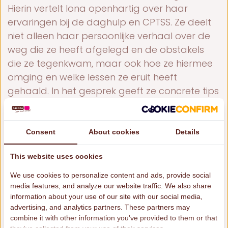
Hierin vertelt Iona openhartig over haar
ervaringen bij de daghulp en CPTSS. Ze deelt
niet alleen haar persoonlijke verhaal over de
weg die ze heeft afgelegd en de obstakels
die ze tegenkwam, maar ook hoe ze hiermee
omging en welke lessen ze eruit heeft
gehaald. In het gesprek geeft ze concrete tips
en life hacks voor jongeren die zelf worstelen
met mentale gezondheid, stress of andere
uitdagingen. Hoe zorg je bijvoorbeeld voor
Consent
About cookies
Details
een fijne dagstructuur? Wat kun je doen als je
This website uses cookies
last hebt van overprikkeling? En hoe ga je om
met tegenslagen? Iona’s eerlijke en
We use cookies to personalize content and ads, provide social
inspirerende verhaal biedt herkenning,
media features, and analyze our website traffic. We also share
information about your use of our site with our social media,
motivatie en praktische handvatten voor
advertising, and analytics partners. These partners may
iedereen die met soortgelijke situaties te
combine it with other information you've provided to them or that