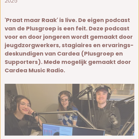
2025
'Praat maar Raak' is li­ve. De ei­gen pod­cast
van de Plus­groep is een feit. De­ze pod­cast
voor en door jon­ge­ren wordt ge­maakt door
jeugd­zorg­wer­kers, stagiaires en er­va­rings­
des­kun­di­gen van Car­dea (Plus­groep en
Sup­por­ters). Me­de mo­ge­lijk ge­maakt door
Car­dea Mu­sic Ra­dio.