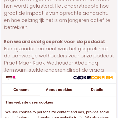
hen wordt geluisterd. Het onderstreepte hoe
groot de impact is van oprechte aandacht,
en hoe belangrijk het is om jongeren actief te
betrekken.
Een waardevol gesprek voor de podcast
Een bijzonder moment was het gesprek met
de aanwezige wethouders voor onze podcast
Praat Maar Raak
. Wethouder Abdelhaq
Jermoumi stelde jongeren direct de vraag
wat zij anders zouden willen zien in het
onderwijs. Die open houding werd enorm
Consent
About cookies
Details
gewaardeerd en liet zien hoe belangrijk het is
dat jongeren een stem krijgen in beslissingen
This website uses cookies
die hen raken.
We use cookies to personalize content and ads, provide social
media features, and analyze our website traffic. We also share