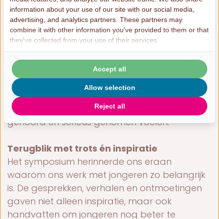
Passend onderwijs begint bij luisteren
information about your use of our site with our social media,
De belangrijkste boodschap van de dag? Dat
advertising, and analytics partners. These partners may
passend onderwijs begint bij luisteren.
combine it with other information you've provided to them or that
they've collected from your use of their services.
Jongeren weten vaak precies wat ze nodig
hebben, als zij de ruimte krijgen om hun
verhaal te delen. De inzichten van deze dag
Accept all
sluiten naadloos aan bij de kern van waar
Allow selection
Plusgroep, Supporter en MEP voor staan: een
Reject all
omgeving waarin jongeren zich gezien,
gehoord en serieus genomen voelen.
Terugblik met trots én inspiratie
Het symposium herinnerde ons eraan
waarom ons werk met jongeren zo belangrijk
is. De gesprekken, verhalen en ontmoetingen
gaven niet alleen inspiratie, maar ook
handvatten om jongeren nog beter te