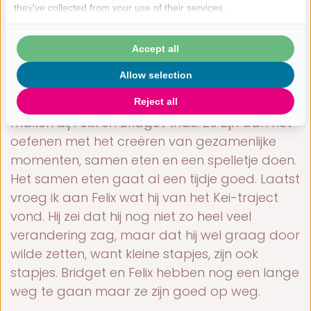
maanden tijd veranderd. Zoals mij dochter
they've collected from your use of their services.
laatst heel wijs tegen mij zei: “Mam, mensen zijn
geen spullen! Een ding kan je repareren.
Accept all
Mensen kun je niet repareren.”
Allow selection
We zijn begonnen met het iets gezelliger te
Reject all
maken bij Felix en Bridget thuis. Ze zijn aan het
oefenen met het creëren van gezamenlijke
momenten, samen eten en een spelletje doen.
Het samen eten gaat al een tijdje goed. Laatst
vroeg ik aan Felix wat hij van het Kei-traject
vond. Hij zei dat hij nog niet zo heel veel
verandering zag, maar dat hij wel graag door
wilde zetten, want kleine stapjes, zijn ook
stapjes. Bridget en Felix hebben nog een lange
weg te gaan maar ze zijn goed op weg.