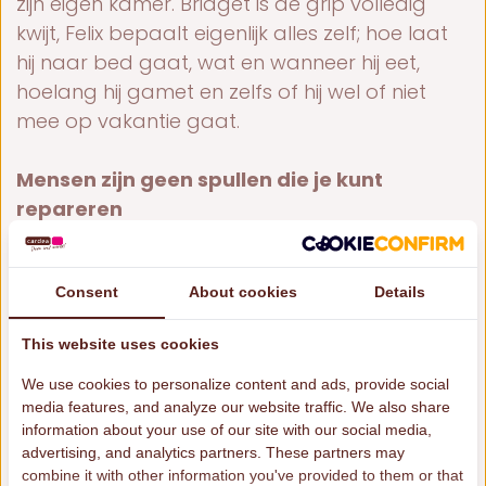
zijn eigen kamer. Bridget is de grip volledig
kwijt, Felix bepaalt eigenlijk alles zelf; hoe laat
hij naar bed gaat, wat en wanneer hij eet,
hoelang hij gamet en zelfs of hij wel of niet
mee op vakantie gaat.
Mensen zijn geen spullen die je kunt
repareren
Bij gezinnen zoals die van Felix hoop je soms
op een wonder. Op kleine stapjes vooruit.
Soms lukt dit, en zien ze waar ze kunnen
Consent
About cookies
Details
veranderen en pakken ze hun kans samen
This website uses cookies
met de hulpverlener om echt stappen te
gaan zetten. Maar het is echt lastig.
We use cookies to personalize content and ads, provide social
media features, and analyze our website traffic. We also share
Veranderen doet namelijk ook gewoon pijn.
information about your use of our site with our social media,
Dingen die je je leven lang al op een bepaalde
advertising, and analytics partners. These partners may
manier doet of aanpakt, zijn vaak niet in drie
combine it with other information you've provided to them or that